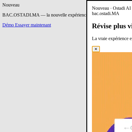
Nouveau
Nouveau · Ostadi AI e
bac.ostadi.MA
BAC.OSTADI.MA
— la nouvelle expérience d’apprentissage est en 
Révise plus v
Démo
Essayer maintenant
La vraie expérience 
✕