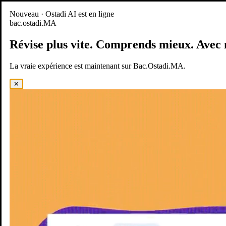
Nouveau
Nouveau · Ostadi AI est en ligne
bac.ostadi.MA
BAC.OSTADI.MA
— la nouvelle expérience d’apprentissage est
en ligne
Révise plus vite.
Comprends mieux.
Avec 
Démo
Essayer maintenant
La vraie expérience est maintenant sur Bac.Ostadi.MA.
✕