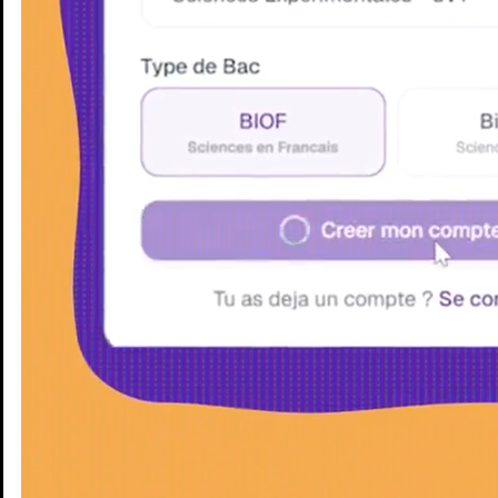
Enseignants
Groupes d'étude
Villes
Matières
Niveaux
Blog
Enseignants
Groupes d'étude
Villes
Matières
Niveaux
Blog