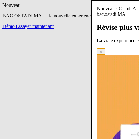
Nouveau
Nouveau · Ostadi AI e
bac.ostadi.MA
BAC.OSTADI.MA
— la nouvelle expérience d’apprentissage est en 
Révise plus v
Démo
Essayer maintenant
La vraie expérience 
✕