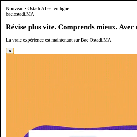
Nouveau
Nouveau · Ostadi AI est en ligne
bac.ostadi.MA
BAC.OSTADI.MA
— la nouvelle expérience d’apprentissage est
en ligne
Révise plus vite.
Comprends mieux.
Avec 
Démo
Essayer maintenant
La vraie expérience est maintenant sur Bac.Ostadi.MA.
✕