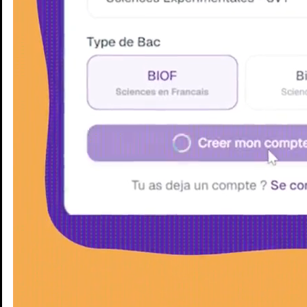
Enseignants
Groupes d'étude
Villes
Matières
Niveaux
Blog
Enseignants
Groupes d'étude
Villes
Matières
Niveaux
Blog