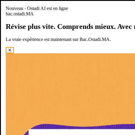
Nouveau
Nouveau · Ostadi AI est en ligne
bac.ostadi.MA
BAC.OSTADI.MA
— la nouvelle expérience d’apprentissage est
en ligne
Révise plus vite.
Comprends mieux.
Avec 
Démo
Essayer maintenant
La vraie expérience est maintenant sur Bac.Ostadi.MA.
✕