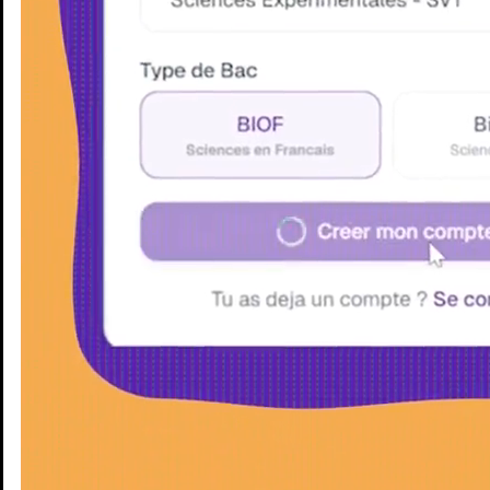
Enseignants
Groupes d'étude
Villes
Matières
Niveaux
Blog
Enseignants
Groupes d'étude
Villes
Matières
Niveaux
Blog