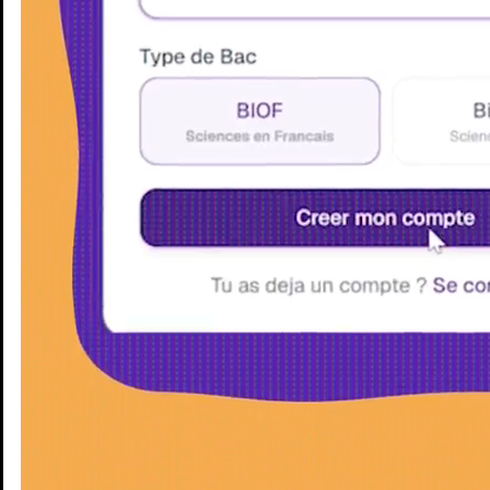
Enseignants
Groupes d'étude
Villes
Matières
Niveaux
Blog
Enseignants
Groupes d'étude
Villes
Matières
Niveaux
Blog