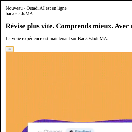
Nouveau
Nouveau · Ostadi AI est en ligne
bac.ostadi.MA
BAC.OSTADI.MA
— la nouvelle expérience d’apprentissage est
en ligne
Révise plus vite.
Comprends mieux.
Avec 
Démo
Essayer maintenant
La vraie expérience est maintenant sur Bac.Ostadi.MA.
✕