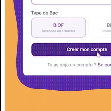
Enseignants
Groupes d'étude
Villes
Matières
Niveaux
Blog
Enseignants
Groupes d'étude
Villes
Matières
Niveaux
Blog