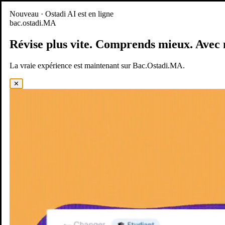
Nouveau
Nouveau · Ostadi AI est en ligne
bac.ostadi.MA
BAC.OSTADI.MA
— la nouvelle expérience d’apprentissage est
en ligne
Révise plus vite.
Comprends mieux.
Avec 
Démo
Essayer maintenant
La vraie expérience est maintenant sur Bac.Ostadi.MA.
✕