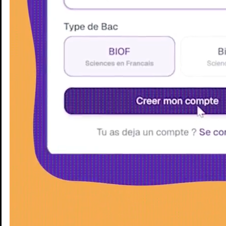
Enseignants
Groupes d'étude
Villes
Matières
Niveaux
Blog
Enseignants
Groupes d'étude
Villes
Matières
Niveaux
Blog