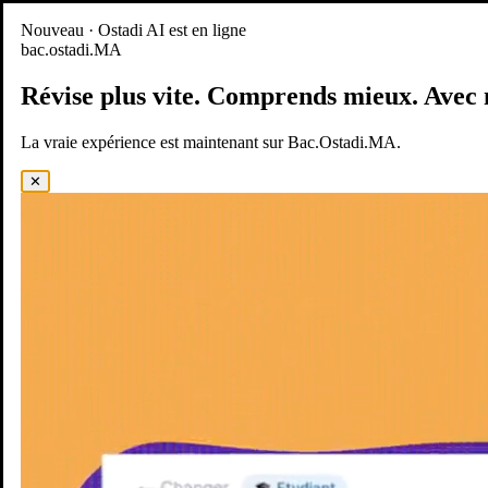
Nouveau
Nouveau · Ostadi AI est en ligne
bac.ostadi.MA
BAC.OSTADI.MA
— la nouvelle expérience d’apprentissage est
en ligne
Révise plus vite.
Comprends mieux.
Avec 
Démo
Essayer maintenant
La vraie expérience est maintenant sur Bac.Ostadi.MA.
✕