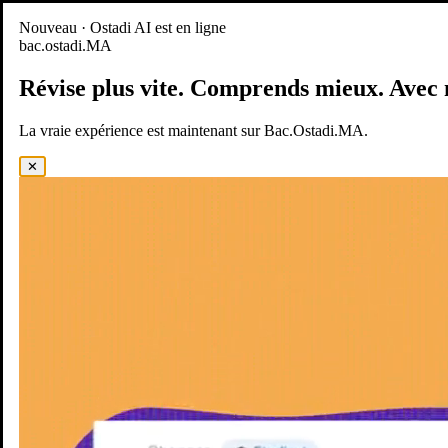
Nouveau
Nouveau · Ostadi AI est en ligne
bac.ostadi.MA
BAC.OSTADI.MA
— la nouvelle expérience d’apprentissage est
en ligne
Révise plus vite.
Comprends mieux.
Avec 
Démo
Essayer maintenant
La vraie expérience est maintenant sur Bac.Ostadi.MA.
✕