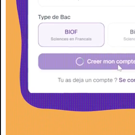
Enseignants
Groupes d'étude
Villes
Matières
Niveaux
Blog
Enseignants
Groupes d'étude
Villes
Matières
Niveaux
Blog