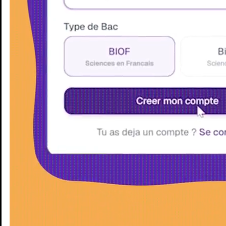
Enseignants
Groupes d'étude
Villes
Matières
Niveaux
Blog
Enseignants
Groupes d'étude
Villes
Matières
Niveaux
Blog