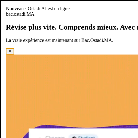
Nouveau
Nouveau · Ostadi AI est en ligne
bac.ostadi.MA
BAC.OSTADI.MA
— la nouvelle expérience d’apprentissage est
en ligne
Révise plus vite.
Comprends mieux.
Avec 
Démo
Essayer maintenant
La vraie expérience est maintenant sur Bac.Ostadi.MA.
✕