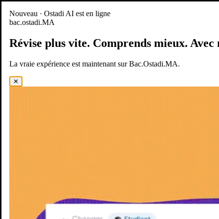
Nouveau
Nouveau · Ostadi AI est en ligne
bac.ostadi.MA
BAC.OSTADI.MA
— la nouvelle expérience d’apprentissage est
en ligne
Révise plus vite.
Comprends mieux.
Avec 
Démo
Essayer maintenant
La vraie expérience est maintenant sur Bac.Ostadi.MA.
✕