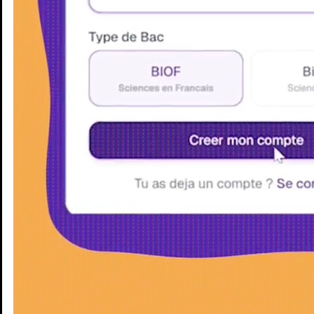
Enseignants
Groupes d'étude
Villes
Matières
Niveaux
Blog
Enseignants
Groupes d'étude
Villes
Matières
Niveaux
Blog