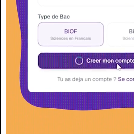
Enseignants
Groupes d'étude
Villes
Matières
Niveaux
Blog
Enseignants
Groupes d'étude
Villes
Matières
Niveaux
Blog