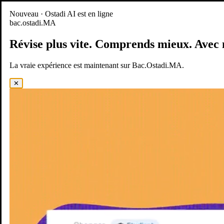
Nouveau
Nouveau · Ostadi AI est en ligne
bac.ostadi.MA
BAC.OSTADI.MA
— la nouvelle expérience d’apprentissage est
en ligne
Révise plus vite.
Comprends mieux.
Avec 
Démo
Essayer maintenant
La vraie expérience est maintenant sur Bac.Ostadi.MA.
✕