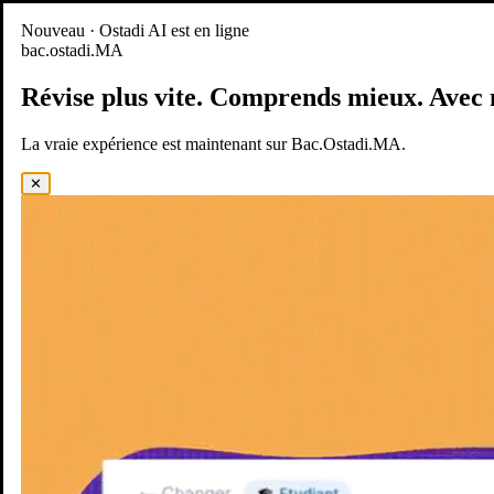
Nouveau
Nouveau · Ostadi AI est en ligne
bac.ostadi.MA
BAC.OSTADI.MA
— la nouvelle expérience d’apprentissage est
en ligne
Révise plus vite.
Comprends mieux.
Avec 
Démo
Essayer maintenant
La vraie expérience est maintenant sur Bac.Ostadi.MA.
✕