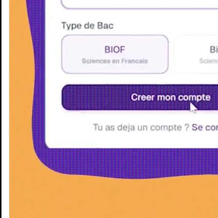
Enseignants
Groupes d'étude
Villes
Matières
Niveaux
Blog
Enseignants
Groupes d'étude
Villes
Matières
Niveaux
Blog