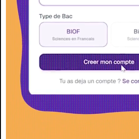
Enseignants
Groupes d'étude
Villes
Matières
Niveaux
Blog
Enseignants
Groupes d'étude
Villes
Matières
Niveaux
Blog