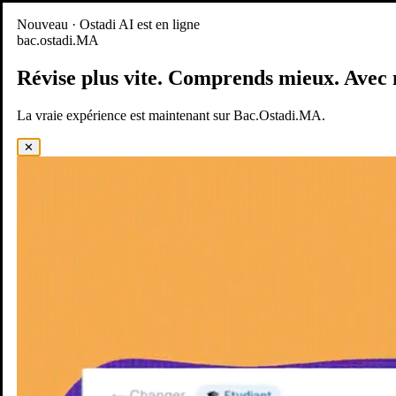
Nouveau
Nouveau · Ostadi AI est en ligne
bac.ostadi.MA
BAC.OSTADI.MA
— la nouvelle expérience d’apprentissage est
en ligne
Révise plus vite.
Comprends mieux.
Avec 
Démo
Essayer maintenant
La vraie expérience est maintenant sur Bac.Ostadi.MA.
✕