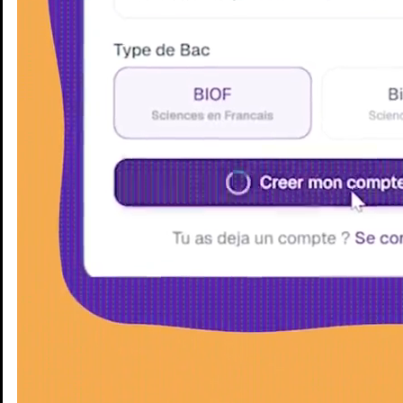
Enseignants
Groupes d'étude
Villes
Matières
Niveaux
Blog
Enseignants
Groupes d'étude
Villes
Matières
Niveaux
Blog