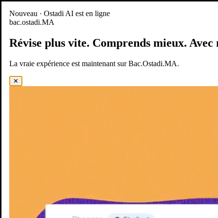
Nouveau
Nouveau · Ostadi AI est en ligne
bac.ostadi.MA
BAC.OSTADI.MA
— la nouvelle expérience d’apprentissage est
en ligne
Révise plus vite.
Comprends mieux.
Avec 
Démo
Essayer maintenant
La vraie expérience est maintenant sur Bac.Ostadi.MA.
✕