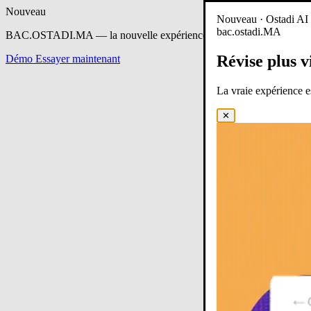
Nouveau
Nouveau · Ostadi AI e
bac.ostadi.MA
BAC.OSTADI.MA
— la nouvelle expérience d’apprentissage est en 
Révise plus v
Démo
Essayer maintenant
La vraie expérience 
✕