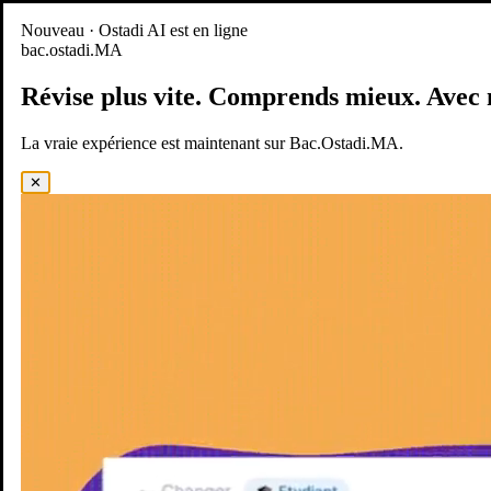
Nouveau
Nouveau · Ostadi AI est en ligne
bac.ostadi.MA
BAC.OSTADI.MA
— la nouvelle expérience d’apprentissage est
en ligne
Révise plus vite.
Comprends mieux.
Avec 
Démo
Essayer maintenant
La vraie expérience est maintenant sur Bac.Ostadi.MA.
✕