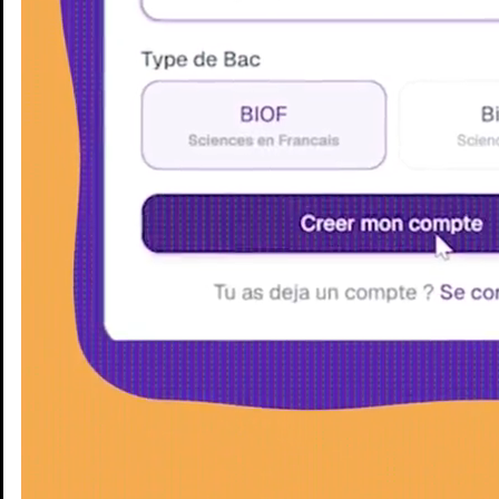
Enseignants
Groupes d'étude
Villes
Matières
Niveaux
Blog
Enseignants
Groupes d'étude
Villes
Matières
Niveaux
Blog