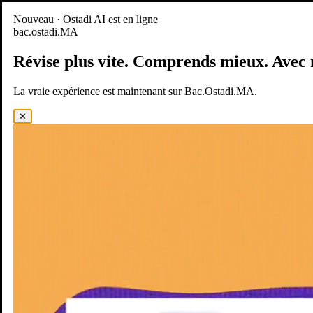
Nouveau
Nouveau · Ostadi AI est en ligne
bac.ostadi.MA
BAC.OSTADI.MA
— la nouvelle expérience d’apprentissage est
en ligne
Révise plus vite.
Comprends mieux.
Avec 
Démo
Essayer maintenant
La vraie expérience est maintenant sur Bac.Ostadi.MA.
✕