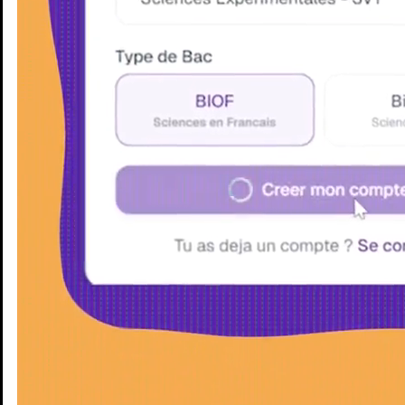
Enseignants
Groupes d'étude
Villes
Matières
Niveaux
Blog
Enseignants
Groupes d'étude
Villes
Matières
Niveaux
Blog