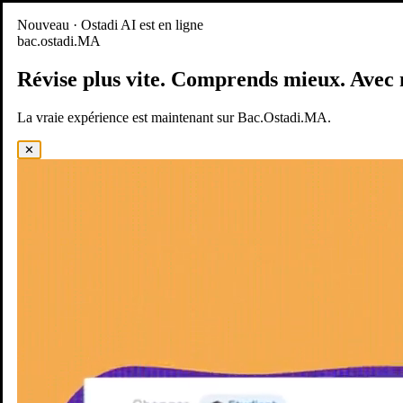
Nouveau
Nouveau · Ostadi AI est en ligne
bac.ostadi.MA
BAC.OSTADI.MA
— la nouvelle expérience d’apprentissage est
en ligne
Révise plus vite.
Comprends mieux.
Avec 
Démo
Essayer maintenant
La vraie expérience est maintenant sur Bac.Ostadi.MA.
✕