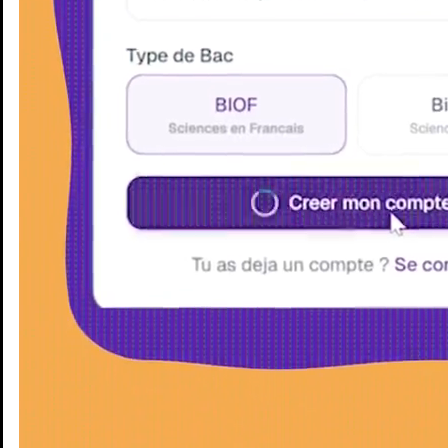
Enseignants
Groupes d'étude
Villes
Matières
Niveaux
Blog
Enseignants
Groupes d'étude
Villes
Matières
Niveaux
Blog