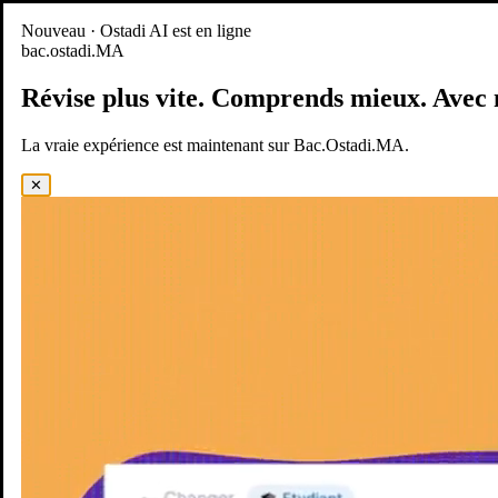
Nouveau
Nouveau · Ostadi AI est en ligne
bac.ostadi.MA
BAC.OSTADI.MA
— la nouvelle expérience d’apprentissage est
en ligne
Révise plus vite.
Comprends mieux.
Avec 
Démo
Essayer maintenant
La vraie expérience est maintenant sur Bac.Ostadi.MA.
✕