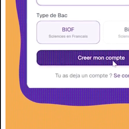
Enseignants
Groupes d'étude
Villes
Matières
Niveaux
Blog
Enseignants
Groupes d'étude
Villes
Matières
Niveaux
Blog