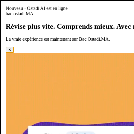
Nouveau
Nouveau · Ostadi AI est en ligne
bac.ostadi.MA
BAC.OSTADI.MA
— la nouvelle expérience d’apprentissage est
en ligne
Révise plus vite.
Comprends mieux.
Avec 
Démo
Essayer maintenant
La vraie expérience est maintenant sur Bac.Ostadi.MA.
✕