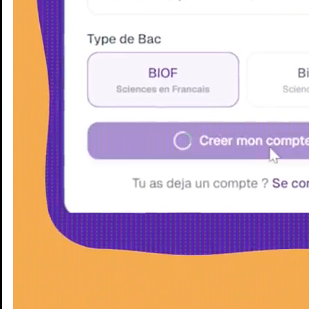
Enseignants
Groupes d'étude
Villes
Matières
Niveaux
Blog
Enseignants
Groupes d'étude
Villes
Matières
Niveaux
Blog