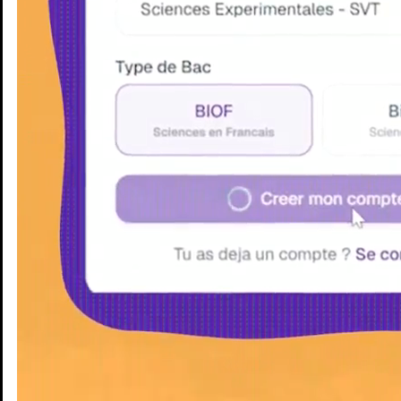
Enseignants
Groupes d'étude
Villes
Matières
Niveaux
Blog
Enseignants
Groupes d'étude
Villes
Matières
Niveaux
Blog