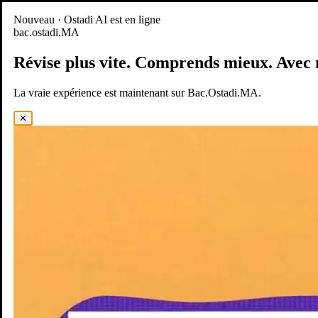
Nouveau
Nouveau · Ostadi AI est en ligne
bac.ostadi.MA
BAC.OSTADI.MA
— la nouvelle expérience d’apprentissage est
en ligne
Révise plus vite.
Comprends mieux.
Avec 
Démo
Essayer maintenant
La vraie expérience est maintenant sur Bac.Ostadi.MA.
✕