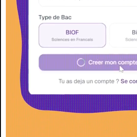
Enseignants
Groupes d'étude
Villes
Matières
Niveaux
Blog
Enseignants
Groupes d'étude
Villes
Matières
Niveaux
Blog