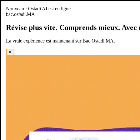
Nouveau
Nouveau · Ostadi AI est en ligne
bac.ostadi.MA
BAC.OSTADI.MA
— la nouvelle expérience d’apprentissage est
en ligne
Révise plus vite.
Comprends mieux.
Avec 
Démo
Essayer maintenant
La vraie expérience est maintenant sur Bac.Ostadi.MA.
✕