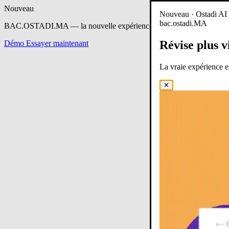
Nouveau
Nouveau · Ostadi AI e
bac.ostadi.MA
BAC.OSTADI.MA
— la nouvelle expérience d’apprentissage est en 
Révise plus v
Démo
Essayer maintenant
La vraie expérience 
✕