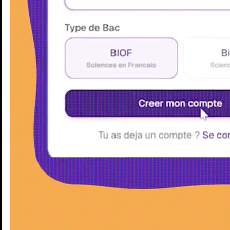
Enseignants
Groupes d'étude
Villes
Matières
Niveaux
Blog
Enseignants
Groupes d'étude
Villes
Matières
Niveaux
Blog