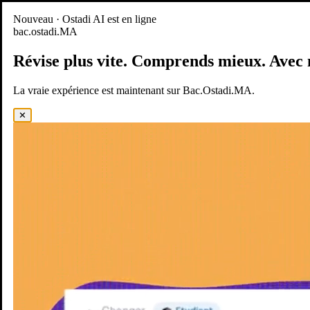
Nouveau
Nouveau · Ostadi AI est en ligne
bac.ostadi.MA
BAC.OSTADI.MA
— la nouvelle expérience d’apprentissage est
en ligne
Révise plus vite.
Comprends mieux.
Avec 
Démo
Essayer maintenant
La vraie expérience est maintenant sur Bac.Ostadi.MA.
✕