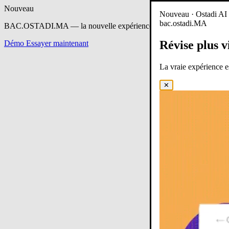
Nouveau
Nouveau · Ostadi AI e
bac.ostadi.MA
BAC.OSTADI.MA
— la nouvelle expérience d’apprentissage est en 
Révise plus v
Démo
Essayer maintenant
La vraie expérience 
✕