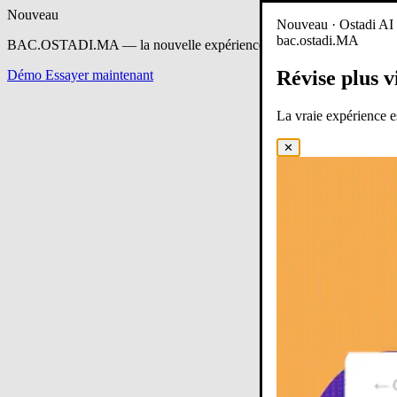
Nouveau
Nouveau · Ostadi AI e
bac.ostadi.MA
BAC.OSTADI.MA
— la nouvelle expérience d’apprentissage est en 
Révise plus v
Démo
Essayer maintenant
La vraie expérience 
✕