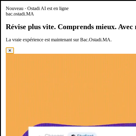
Nouveau
Nouveau · Ostadi AI est en ligne
bac.ostadi.MA
BAC.OSTADI.MA
— la nouvelle expérience d’apprentissage est
en ligne
Révise plus vite.
Comprends mieux.
Avec 
Démo
Essayer maintenant
La vraie expérience est maintenant sur Bac.Ostadi.MA.
✕