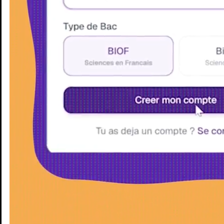
Enseignants
Groupes d'étude
Villes
Matières
Niveaux
Blog
Enseignants
Groupes d'étude
Villes
Matières
Niveaux
Blog