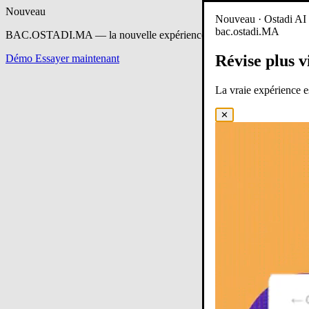
Nouveau
Nouveau · Ostadi AI e
bac.ostadi.MA
BAC.OSTADI.MA
— la nouvelle expérience d’apprentissage est en 
Révise plus v
Démo
Essayer maintenant
La vraie expérience 
✕