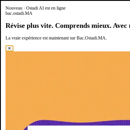
Nouveau
Nouveau · Ostadi AI est en ligne
bac.ostadi.MA
BAC.OSTADI.MA
— la nouvelle expérience d’apprentissage est
en ligne
Révise plus vite.
Comprends mieux.
Avec 
Démo
Essayer maintenant
La vraie expérience est maintenant sur Bac.Ostadi.MA.
✕