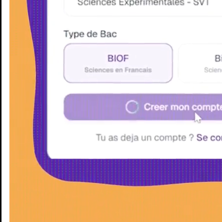
Enseignants
Groupes d'étude
Villes
Matières
Niveaux
Blog
Enseignants
Groupes d'étude
Villes
Matières
Niveaux
Blog