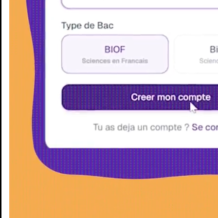
Enseignants
Groupes d'étude
Villes
Matières
Niveaux
Blog
Enseignants
Groupes d'étude
Villes
Matières
Niveaux
Blog