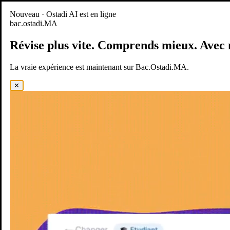
Nouveau
Nouveau · Ostadi AI est en ligne
bac.ostadi.MA
BAC.OSTADI.MA
— la nouvelle expérience d’apprentissage est
en ligne
Révise plus vite.
Comprends mieux.
Avec 
Démo
Essayer maintenant
La vraie expérience est maintenant sur Bac.Ostadi.MA.
✕