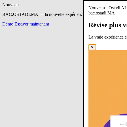
Nouveau
Nouveau · Ostadi AI e
bac.ostadi.MA
BAC.OSTADI.MA
— la nouvelle expérience d’apprentissage est en 
Révise plus v
Démo
Essayer maintenant
La vraie expérience 
✕