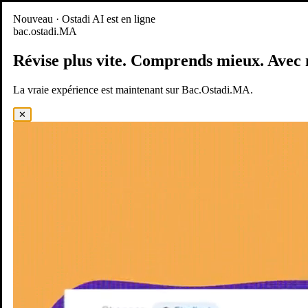
Nouveau
Nouveau · Ostadi AI est en ligne
bac.ostadi.MA
BAC.OSTADI.MA
— la nouvelle expérience d’apprentissage est
en ligne
Révise plus vite.
Comprends mieux.
Avec 
Démo
Essayer maintenant
La vraie expérience est maintenant sur Bac.Ostadi.MA.
✕