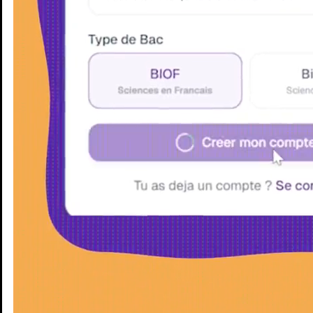
Enseignants
Groupes d'étude
Villes
Matières
Niveaux
Blog
Enseignants
Groupes d'étude
Villes
Matières
Niveaux
Blog