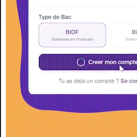
Enseignants
Groupes d'étude
Villes
Matières
Niveaux
Blog
Enseignants
Groupes d'étude
Villes
Matières
Niveaux
Blog