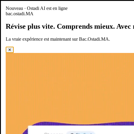
Nouveau
Nouveau · Ostadi AI est en ligne
bac.ostadi.MA
BAC.OSTADI.MA
— la nouvelle expérience d’apprentissage est
en ligne
Révise plus vite.
Comprends mieux.
Avec 
Démo
Essayer maintenant
La vraie expérience est maintenant sur Bac.Ostadi.MA.
✕