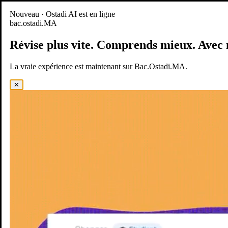
Nouveau
Nouveau · Ostadi AI est en ligne
bac.ostadi.MA
BAC.OSTADI.MA
— la nouvelle expérience d’apprentissage est
en ligne
Révise plus vite.
Comprends mieux.
Avec 
Démo
Essayer maintenant
La vraie expérience est maintenant sur Bac.Ostadi.MA.
✕