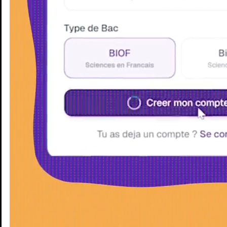
Enseignants
Groupes d'étude
Villes
Matières
Niveaux
Blog
Enseignants
Groupes d'étude
Villes
Matières
Niveaux
Blog