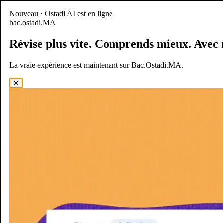
Nouveau
Nouveau · Ostadi AI est en ligne
bac.ostadi.MA
BAC.OSTADI.MA
— la nouvelle expérience d’apprentissage est
en ligne
Révise plus vite.
Comprends mieux.
Avec 
Démo
Essayer maintenant
La vraie expérience est maintenant sur Bac.Ostadi.MA.
✕