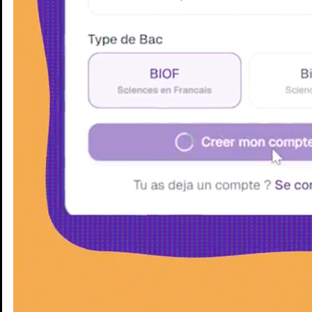
Enseignants
Groupes d'étude
Villes
Matières
Niveaux
Blog
Enseignants
Groupes d'étude
Villes
Matières
Niveaux
Blog