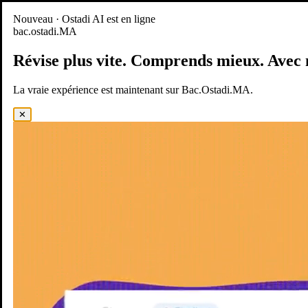
Nouveau
Nouveau · Ostadi AI est en ligne
bac.ostadi.MA
BAC.OSTADI.MA
— la nouvelle expérience d’apprentissage est
en ligne
Révise plus vite.
Comprends mieux.
Avec 
Démo
Essayer maintenant
La vraie expérience est maintenant sur Bac.Ostadi.MA.
✕