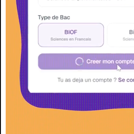
Enseignants
Groupes d'étude
Villes
Matières
Niveaux
Blog
Enseignants
Groupes d'étude
Villes
Matières
Niveaux
Blog