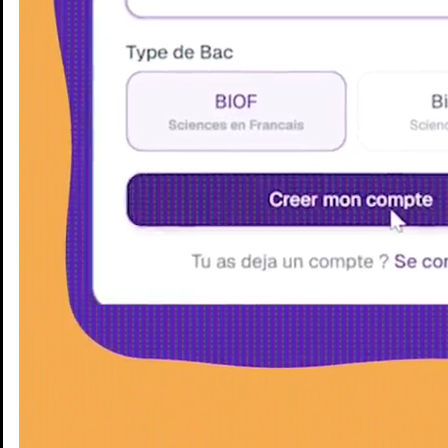
Enseignants
Groupes d'étude
Villes
Matières
Niveaux
Blog
Enseignants
Groupes d'étude
Villes
Matières
Niveaux
Blog