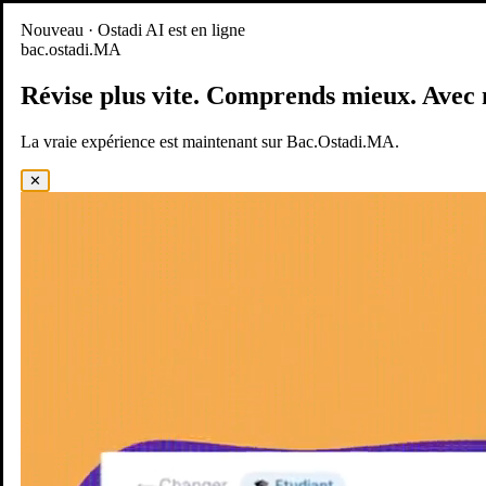
Nouveau
Nouveau · Ostadi AI est en ligne
bac.ostadi.MA
BAC.OSTADI.MA
— la nouvelle expérience d’apprentissage est
en ligne
Révise plus vite.
Comprends mieux.
Avec 
Démo
Essayer maintenant
La vraie expérience est maintenant sur Bac.Ostadi.MA.
✕