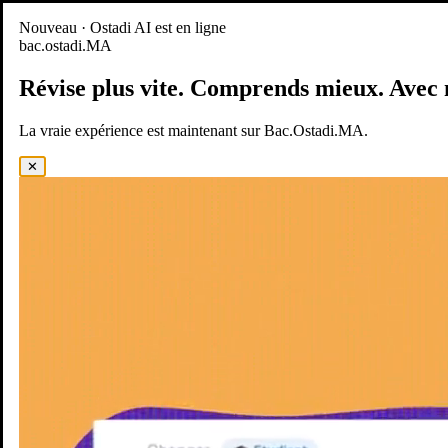
Nouveau
Nouveau · Ostadi AI est en ligne
bac.ostadi.MA
BAC.OSTADI.MA
— la nouvelle expérience d’apprentissage est
en ligne
Révise plus vite.
Comprends mieux.
Avec 
Démo
Essayer maintenant
La vraie expérience est maintenant sur Bac.Ostadi.MA.
✕