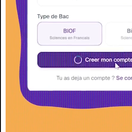
Enseignants
Groupes d'étude
Villes
Matières
Niveaux
Blog
Enseignants
Groupes d'étude
Villes
Matières
Niveaux
Blog