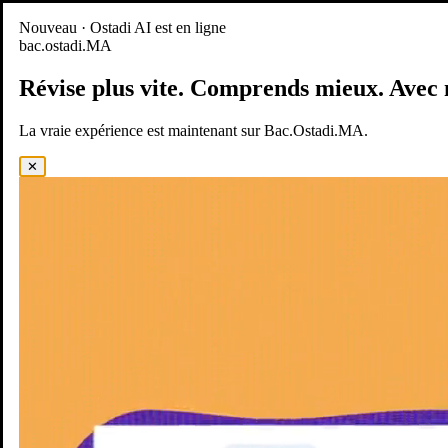
Nouveau
Nouveau · Ostadi AI est en ligne
bac.ostadi.MA
BAC.OSTADI.MA
— la nouvelle expérience d’apprentissage est
en ligne
Révise plus vite.
Comprends mieux.
Avec 
Démo
Essayer maintenant
La vraie expérience est maintenant sur Bac.Ostadi.MA.
✕