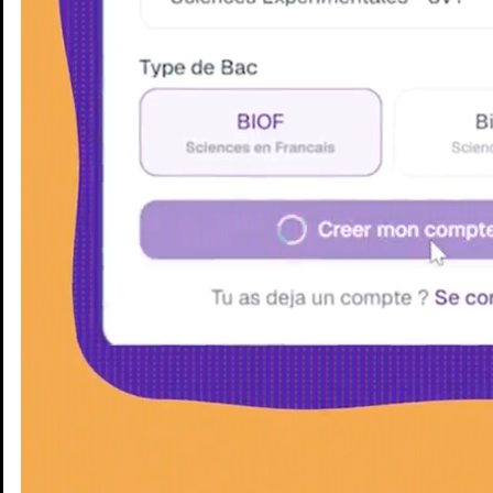
Enseignants
Groupes d'étude
Villes
Matières
Niveaux
Blog
Enseignants
Groupes d'étude
Villes
Matières
Niveaux
Blog