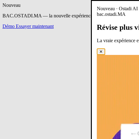
Nouveau
Nouveau · Ostadi AI e
bac.ostadi.MA
BAC.OSTADI.MA
— la nouvelle expérience d’apprentissage est en 
Révise plus v
Démo
Essayer maintenant
La vraie expérience 
✕