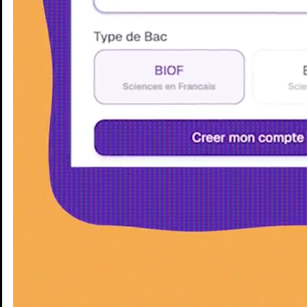
Enseignants
Groupes d'étude
Villes
Matières
Niveaux
Blog
Enseignants
Groupes d'étude
Villes
Matières
Niveaux
Blog