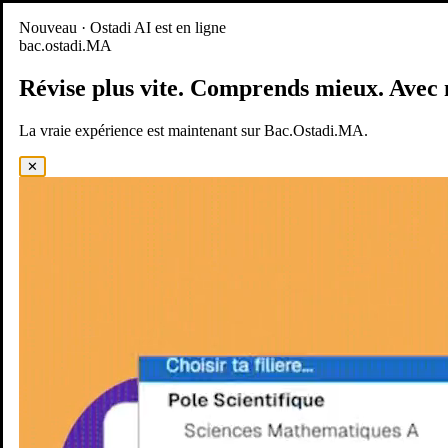
Nouveau
Nouveau · Ostadi AI est en ligne
bac.ostadi.MA
BAC.OSTADI.MA
— la nouvelle expérience d’apprentissage est
en ligne
Révise plus vite.
Comprends mieux.
Avec 
Démo
Essayer maintenant
La vraie expérience est maintenant sur Bac.Ostadi.MA.
✕