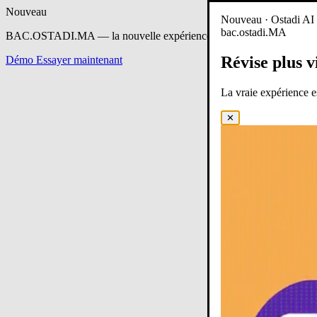
Nouveau
Nouveau · Ostadi AI e
bac.ostadi.MA
BAC.OSTADI.MA
— la nouvelle expérience d’apprentissage est en 
Révise plus v
Démo
Essayer maintenant
La vraie expérience 
✕