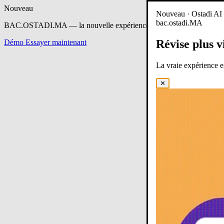
Nouveau
Nouveau · Ostadi AI e
bac.ostadi.MA
BAC.OSTADI.MA
— la nouvelle expérience d’apprentissage est en 
Révise plus v
Démo
Essayer maintenant
La vraie expérience 
✕