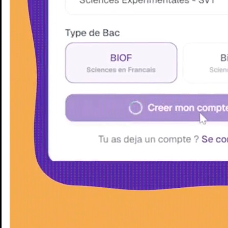
Enseignants
Groupes d'étude
Villes
Matières
Niveaux
Blog
Enseignants
Groupes d'étude
Villes
Matières
Niveaux
Blog