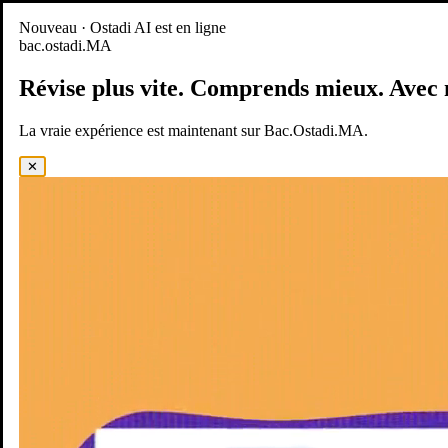
Nouveau
Nouveau · Ostadi AI est en ligne
bac.ostadi.MA
BAC.OSTADI.MA
— la nouvelle expérience d’apprentissage est
en ligne
Révise plus vite.
Comprends mieux.
Avec 
Démo
Essayer maintenant
La vraie expérience est maintenant sur Bac.Ostadi.MA.
✕