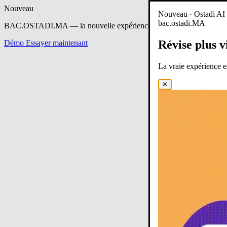
Nouveau
Nouveau · Ostadi AI e
bac.ostadi.MA
BAC.OSTADI.MA
— la nouvelle expérience d’apprentissage est en 
Révise plus v
Démo
Essayer maintenant
La vraie expérience 
✕