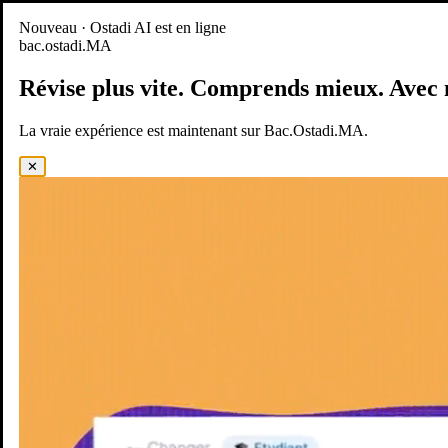
Nouveau
Nouveau · Ostadi AI est en ligne
bac.ostadi.MA
BAC.OSTADI.MA
— la nouvelle expérience d’apprentissage est
en ligne
Révise plus vite.
Comprends mieux.
Avec 
Démo
Essayer maintenant
La vraie expérience est maintenant sur Bac.Ostadi.MA.
✕