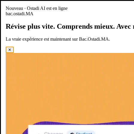
Nouveau
Nouveau · Ostadi AI est en ligne
bac.ostadi.MA
BAC.OSTADI.MA
— la nouvelle expérience d’apprentissage est
en ligne
Révise plus vite.
Comprends mieux.
Avec 
Démo
Essayer maintenant
La vraie expérience est maintenant sur Bac.Ostadi.MA.
✕