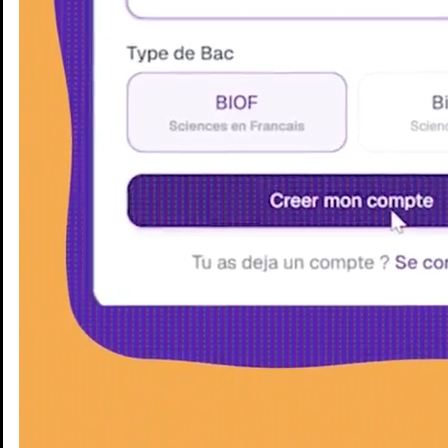
Enseignants
Groupes d'étude
Villes
Matières
Niveaux
Blog
Enseignants
Groupes d'étude
Villes
Matières
Niveaux
Blog