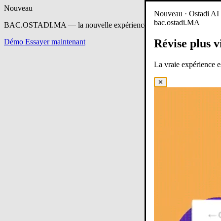
Nouveau
Nouveau · Ostadi AI e
bac.ostadi.MA
BAC.OSTADI.MA
— la nouvelle expérience d’apprentissage est en 
Révise plus v
Démo
Essayer maintenant
La vraie expérience 
✕