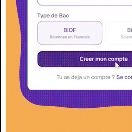
Enseignants
Groupes d'étude
Villes
Matières
Niveaux
Blog
Enseignants
Groupes d'étude
Villes
Matières
Niveaux
Blog