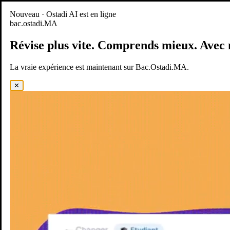
Nouveau
Nouveau · Ostadi AI est en ligne
bac.ostadi.MA
BAC.OSTADI.MA
— la nouvelle expérience d’apprentissage est
en ligne
Révise plus vite.
Comprends mieux.
Avec 
Démo
Essayer maintenant
La vraie expérience est maintenant sur Bac.Ostadi.MA.
✕